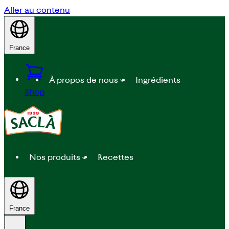
Aller au contenu
France
À propos de nous
Ingrédients
Shop
Nos produits
Recettes
France