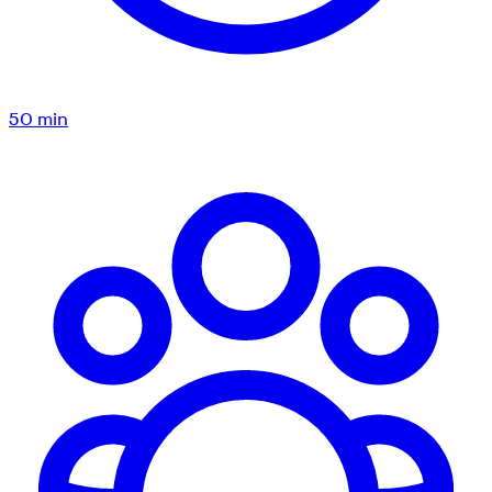
50
min