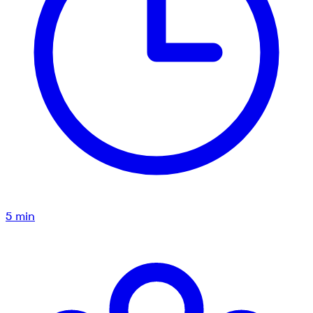
5
min