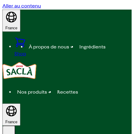
Aller au contenu
France
À propos de nous
Ingrédients
Shop
Nos produits
Recettes
France