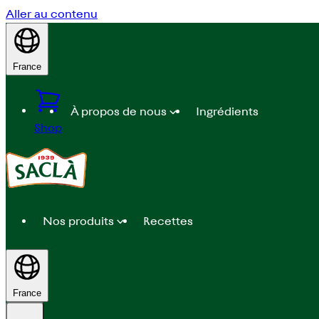
Aller au contenu
France
À propos de nous
Ingrédients
Shop
Nos produits
Recettes
France