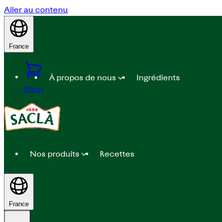
Aller au contenu
France
À propos de nous
Ingrédients
Shop
Nos produits
Recettes
France