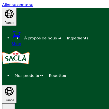
Aller au contenu
France
À propos de nous
Ingrédients
Shop
Nos produits
Recettes
France