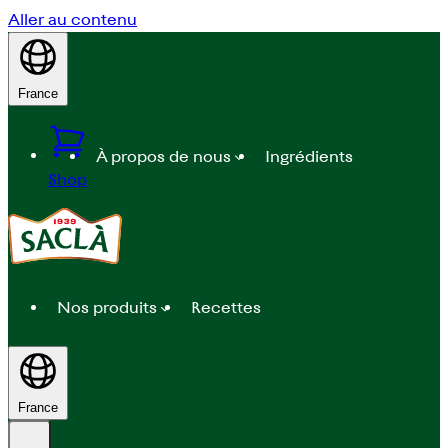
Aller au contenu
France
À propos de nous
Ingrédients
Shop
Nos produits
Recettes
France