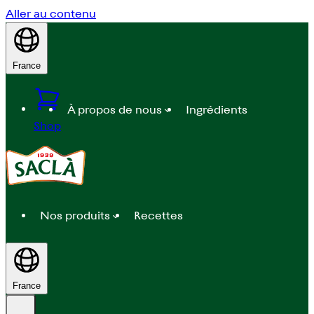
Aller au contenu
France
À propos de nous
Ingrédients
Shop
Nos produits
Recettes
France