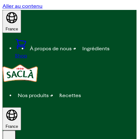
Aller au contenu
France
À propos de nous
Ingrédients
Shop
Nos produits
Recettes
France