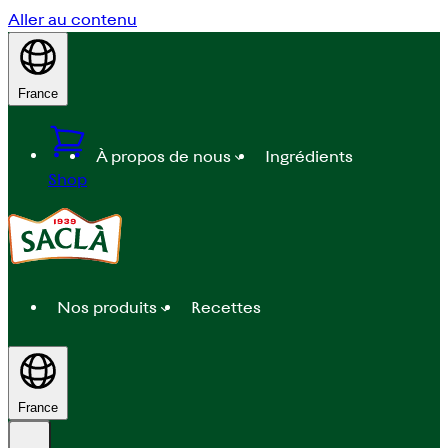
Aller au contenu
France
À propos de nous
Ingrédients
Shop
Nos produits
Recettes
France