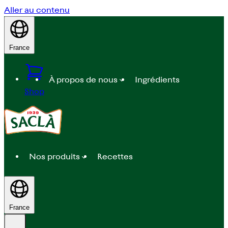
Aller au contenu
France
À propos de nous
Ingrédients
Shop
Nos produits
Recettes
France