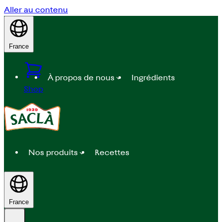
Aller au contenu
France
À propos de nous
Ingrédients
Shop
Nos produits
Recettes
France