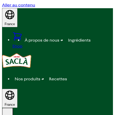
Aller au contenu
France
À propos de nous
Ingrédients
Shop
Nos produits
Recettes
France