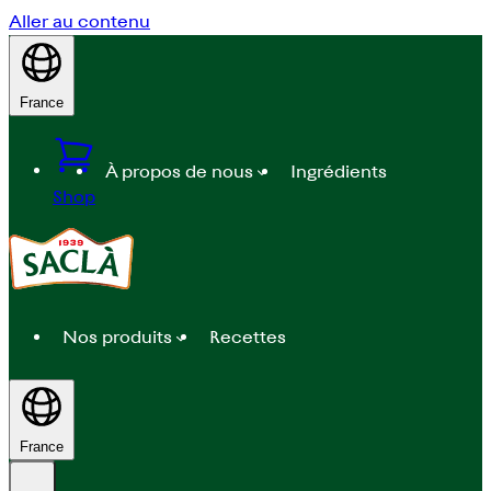
Aller au contenu
France
À propos de nous
Ingrédients
Shop
Nos produits
Recettes
France